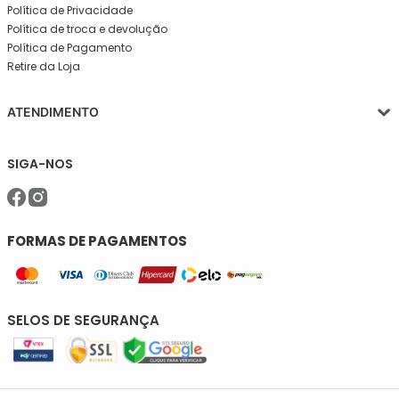
Política de Privacidade
Política de troca e devolução
Política de Pagamento
Retire da Loja
ATENDIMENTO
Segunda a quinta-feira, das 08:30 às 17:30
SIGA-NOS
Sexta, das 08:30 às 16h30.
Telefone: (11)5627-7800
WhatsApp: (11)94238-1925
sac@meiassaojose.com.br
FORMAS DE PAGAMENTOS
SELOS DE SEGURANÇA