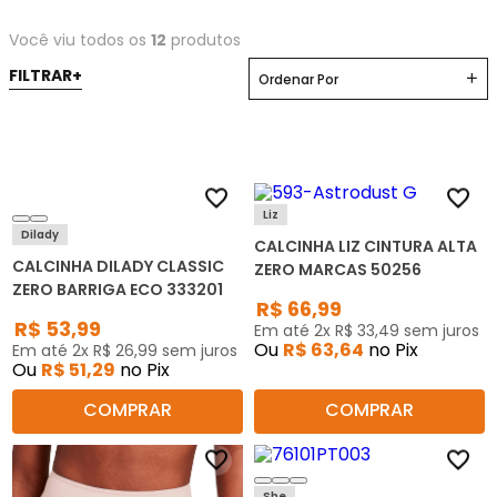
Você viu todos os
12
produtos
Ordenar Por
Liz
Dilady
CALCINHA LIZ CINTURA ALTA
CALCINHA DILADY CLASSIC
ZERO MARCAS 50256
ZERO BARRIGA ECO 333201
R$
66
,
99
R$
53
,
99
Em até
2
x
R$
33
,
49
sem juros
Ou
R$
63
,
64
no Pix
Em até
2
x
R$
26
,
99
sem juros
Ou
R$
51
,
29
no Pix
COMPRAR
COMPRAR
She