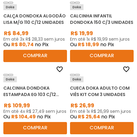
Doka
Doka
CALÇA DONDOKA ALGODÃO
CALCINHA INFANTIL
LISA M/G 110 C/12 UNIDADES
DONDOKA 150 C/3 UNIDADES
R$
84
,
99
R$
19
,
99
Em até
3
x
R$
28
,
33
sem juros
Em até
1
x
R$
19
,
99
sem juros
Ou
R$
80
,
74
no Pix
Ou
R$
18
,
99
no Pix
COMPRAR
COMPRAR
Doka
Doka
CALCINHA DONDOKA
CUECA DOKA ADULTO COM
ESTAMPADA EG 103 C/12
VIÉS KIT COM 3 UNIDADES
UNIDADES
R$
109
,
99
R$
26
,
99
Em até
4
x
R$
27
,
49
sem juros
Em até
1
x
R$
26
,
99
sem juros
Ou
R$
104
,
49
no Pix
Ou
R$
25
,
64
no Pix
COMPRAR
COMPRAR