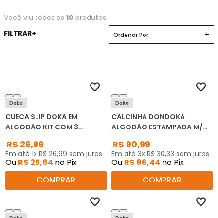
Você viu todos os
10
produtos
Ordenar Por
Doka
Doka
CUECA SLIP DOKA EM
CALCINHA DONDOKA
ALGODÃO KIT COM 3
ALGODÃO ESTAMPADA M/G
UNIDADES
102 C/12 UNIDADES
R$
26
,
99
R$
90
,
99
Em até
1
x
R$
26
,
99
sem juros
Em até
3
x
R$
30
,
33
sem juros
Ou
R$
25
,
64
no Pix
Ou
R$
86
,
44
no Pix
COMPRAR
COMPRAR
Doka
Doka