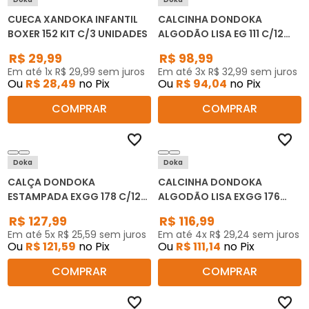
CUECA XANDOKA INFANTIL
CALCINHA DONDOKA
BOXER 152 KIT C/3 UNIDADES
ALGODÃO LISA EG 111 C/12
UNIDADES
R$
29
,
99
R$
98
,
99
Em até
1
x
R$
29
,
99
sem juros
Em até
3
x
R$
32
,
99
sem juros
Ou
R$
28
,
49
no Pix
Ou
R$
94
,
04
no Pix
COMPRAR
COMPRAR
Doka
Doka
CALÇA DONDOKA
CALCINHA DONDOKA
ESTAMPADA EXGG 178 C/12
ALGODÃO LISA EXGG 176
UNIDADES
C/12 UNIDADES
R$
127
,
99
R$
116
,
99
Em até
5
x
R$
25
,
59
sem juros
Em até
4
x
R$
29
,
24
sem juros
Ou
R$
121
,
59
no Pix
Ou
R$
111
,
14
no Pix
COMPRAR
COMPRAR