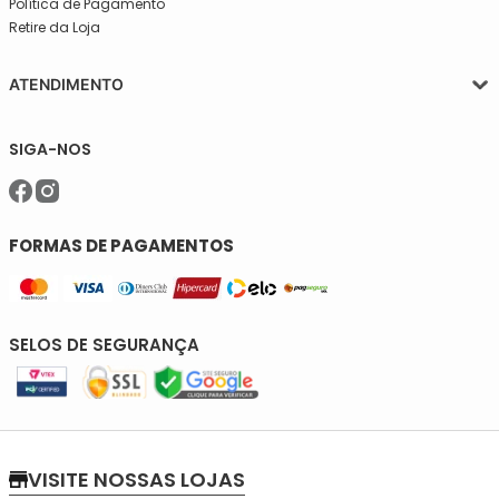
Política de Pagamento
Retire da Loja
ATENDIMENTO
Segunda a quinta-feira, das 08:30 às 17:30
SIGA-NOS
Sexta, das 08:30 às 16h30.
Telefone: (11)5627-7800
WhatsApp: (11)94238-1925
sac@meiassaojose.com.br
FORMAS DE PAGAMENTOS
SELOS DE SEGURANÇA
VISITE NOSSAS LOJAS