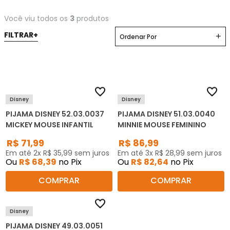
Você viu todos os
3
produtos
Ordenar Por
Disney
Disney
PIJAMA DISNEY 52.03.0037
PIJAMA DISNEY 51.03.0040
MICKEY MOUSE INFANTIL
MINNIE MOUSE FEMININO
R$
71
,
99
R$
86
,
99
Em até
2
x
R$
35
,
99
sem juros
Em até
3
x
R$
28
,
99
sem juros
Ou
R$
68
,
39
no Pix
Ou
R$
82
,
64
no Pix
COMPRAR
COMPRAR
Disney
PIJAMA DISNEY 49.03.0051