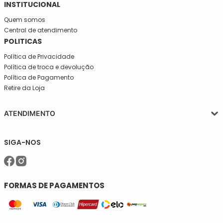
INSTITUCIONAL
Quem somos
Central de atendimento
POLITICAS
Política de Privacidade
Política de troca e devolução
Política de Pagamento
Retire da Loja
ATENDIMENTO
Segunda a quinta-feira, das 08:30 às 17:30
SIGA-NOS
Sexta, das 08:30 às 16h30.
Telefone: (11)5627-7800
WhatsApp: (11)94238-1925
sac@meiassaojose.com.br
FORMAS DE PAGAMENTOS