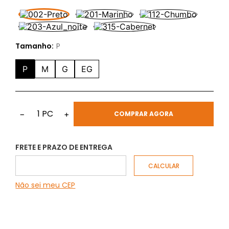
Tamanho:
P
P
M
G
EG
1
PC
−
+
COMPRAR AGORA
FRETE E PRAZO DE ENTREGA
Não sei meu CEP