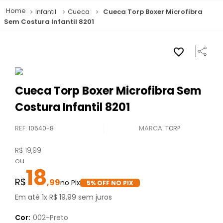
Infantil
Cueca
Cueca Torp Boxer Microfibra
Sem Costura Infantil 8201
Cueca Torp Boxer Microfibra Sem
Costura Infantil 8201
REF
:
10540-8
TORP
R$
19
,
99
ou
18
,
99
5
% OFF NO PIX
Em até
1
x
R$
19
,
99
sem juros
Cor:
002-Preto