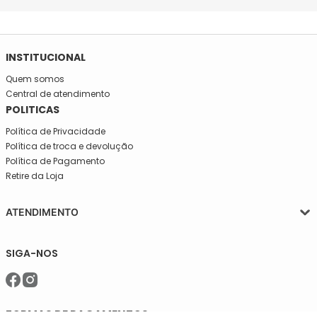
INSTITUCIONAL
Quem somos
Central de atendimento
POLITICAS
Política de Privacidade
Política de troca e devolução
Política de Pagamento
Retire da Loja
ATENDIMENTO
Segunda a quinta-feira, das 08:30 às 17:30
SIGA-NOS
Sexta, das 08:30 às 16h30.
Telefone: (11)5627-7800
WhatsApp: (11)94238-1925
sac@meiassaojose.com.br
FORMAS DE PAGAMENTOS