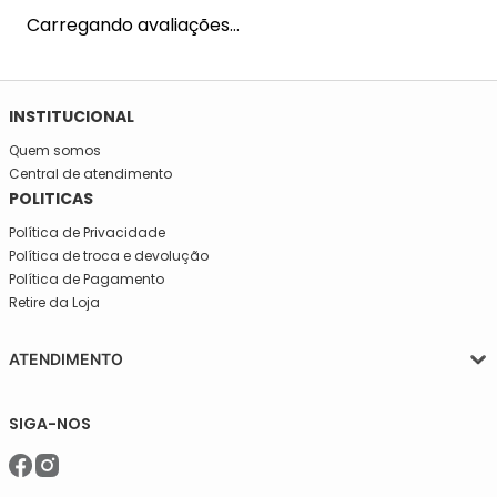
Carregando avaliações…
INSTITUCIONAL
Quem somos
Central de atendimento
POLITICAS
Política de Privacidade
Política de troca e devolução
Política de Pagamento
Retire da Loja
ATENDIMENTO
Segunda a quinta-feira, das 08:30 às 17:30
SIGA-NOS
Sexta, das 08:30 às 16h30.
Telefone: (11)5627-7800
WhatsApp: (11)94238-1925