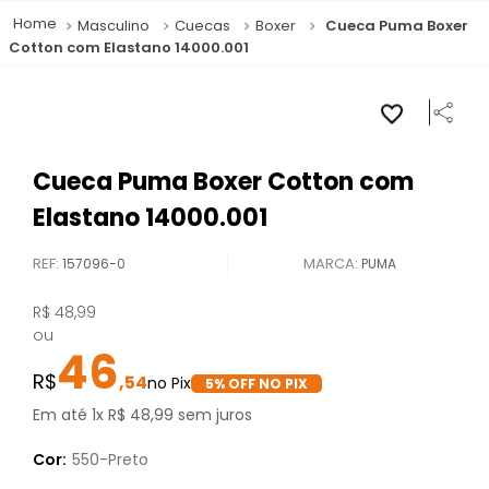
Masculino
Cuecas
Boxer
Cueca Puma Boxer
Cotton com Elastano 14000.001
Cueca Puma Boxer Cotton com
Elastano 14000.001
REF
:
157096-0
PUMA
R$
48
,
99
ou
46
,
54
5
% OFF NO PIX
Em até
1
x
R$
48
,
99
sem juros
Cor:
550-Preto