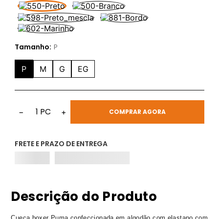
Tamanho:
P
P
M
G
EG
1
PC
−
+
COMPRAR AGORA
FRETE E PRAZO DE ENTREGA
Descrição do Produto
Cueca boxer Puma confeccionada em algodão com elastano com