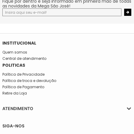
Fique por dentro e seja informado em primeira mão de todas
as novidades da Mega São José!
INSTITUCIONAL
Quem somos
Central de atendimento
POLITICAS
Política de Privacidade
Política de troca e devolução
Política de Pagamento
Retire da Loja
ATENDIMENTO
Segunda a quinta-feira, das 08:30 às 17:30
SIGA-NOS
Sexta, das 08:30 às 16h30.
Telefone: (11)5627-7800