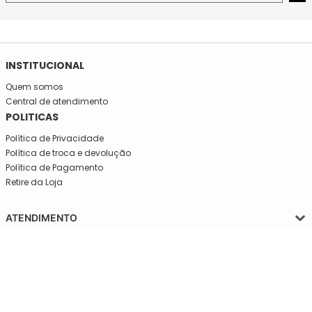
INSTITUCIONAL
Quem somos
Central de atendimento
POLITICAS
Política de Privacidade
Política de troca e devolução
Política de Pagamento
Retire da Loja
ATENDIMENTO
Segunda a quinta-feira, das 08:30 às 17:30
SIGA-NOS
Sexta, das 08:30 às 16h30.
Telefone: (11)5627-7800
WhatsApp: (11)94238-1925