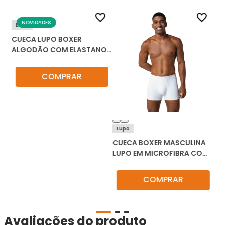
NOVIDADES
Lupo
Na
RA
CUECA LUPO BOXER
CU
R
ALGODÃO COM ELASTANO
MI
KIT C/2 784-088
SO
COMPRAR
Lupo
CUECA BOXER MASCULINA
LUPO EM MICROFIBRA COM
ELASTANO 18472-001
COMPRAR
Avaliações do produto