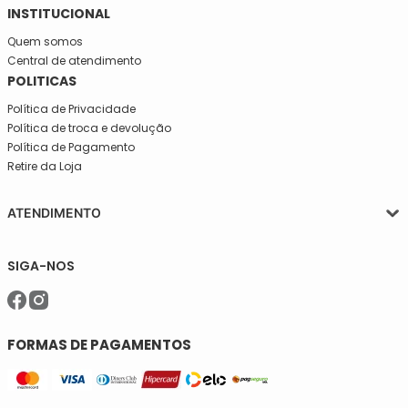
INSTITUCIONAL
Quem somos
Central de atendimento
POLITICAS
Política de Privacidade
Política de troca e devolução
Política de Pagamento
Retire da Loja
ATENDIMENTO
Segunda a quinta-feira, das 08:30 às 17:30
SIGA-NOS
Sexta, das 08:30 às 16h30.
Telefone: (11)5627-7800
WhatsApp: (11)94238-1925
sac@meiassaojose.com.br
FORMAS DE PAGAMENTOS