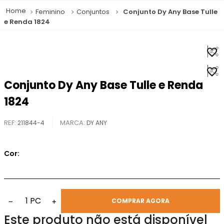
Feminino
Conjuntos
Conjunto Dy Any Base Tulle
e Renda 1824
Conjunto Dy Any Base Tulle e Renda
1824
REF
:
211844-4
DY ANY
Cor:
1
PC
−
+
COMPRAR AGORA
Este produto não está disponível