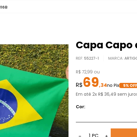
B16B
Capa Capo d
REF
:
55227-1
ARTIG
R$
72
,
99
ou
69
,
34
5
% OFF
Em até
2
x
R$
36
,
49
sem juro
Cor:
1
PC
−
+