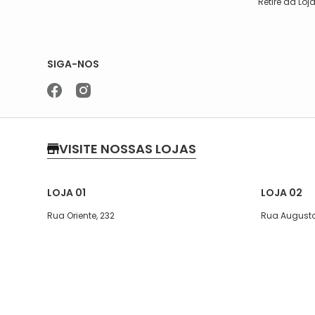
Retire da Loj
SIGA-NOS
VISITE NOSSAS LOJAS
LOJA 01
LOJA 02
Rua Oriente, 232
Rua Augusto
Segunda a quinta-feira, das 07:30
Segunda a s
às 17h
Sábado das 
Sexta, das 07:30 às 16h
Telefone: (1
Sábado 08:00 ás 13:30
WhatsApp: (
Telefone: (11)5627-7800