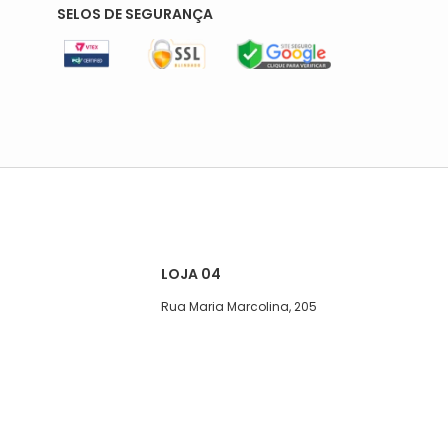
SELOS DE SEGURANÇA
LOJA 04
Rua Maria Marcolina, 205
Segunda a quinta-feira, das 08:00
às 17h
Sexta, das 08:00 às 16h
Sábado das 8 ás 15hs
Telefone: (11)5627-7800