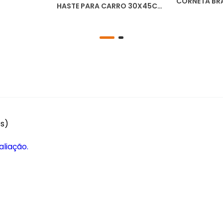
CORNETA BRA
HASTE PARA CARRO 30X45CM
BB33H
es)
aliação.