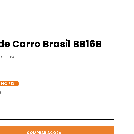
e Carro Brasil BB16B
OS COPA
 NO PIX
s
COMPRAR AGORA