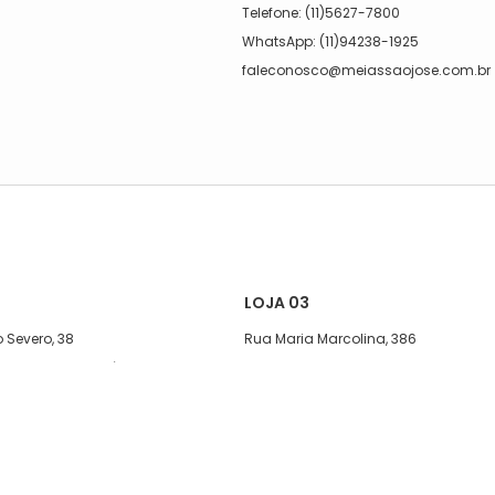
a
Telefone: (11)5627-7800
WhatsApp: (11)94238-1925
faleconosco@meiassaojose.com.br
LOJA 03
 Severo, 38
Rua Maria Marcolina, 386
exta, das 08:00 às 17h
Segunda a quinta-feira, das 08:00
às 17h
08:00 às 13h30.
Sexta, das 08:00 às 16h.
1)5627-7800
Sábado, das 08:00 ás 15h
11)95590-1436
Telefone: (11)5627-7800