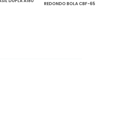
SIL DUPLA A180
REDONDO BOLA CBF-65
CARTOLA