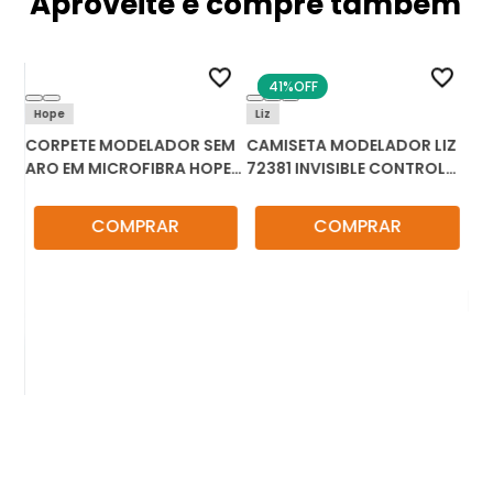
Aproveite e compre também
41%
OFF
Hope
Liz
CORPETE MODELADOR SEM
CAMISETA MODELADOR LIZ
ARO EM MICROFIBRA HOPE
72381 INVISIBLE CONTROL
A20085
ZERO MARCAS
COMPRAR
COMPRAR
Ho
CO
ZE