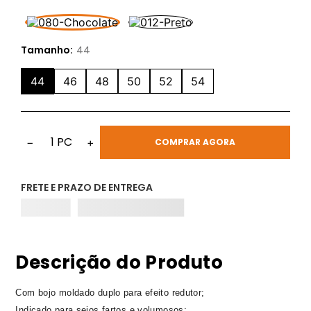
Tamanho:
44
44
46
48
50
52
54
1
PC
−
+
COMPRAR AGORA
FRETE E PRAZO DE ENTREGA
Descrição do Produto
Com bojo moldado duplo para efeito redutor;
Indicado para seios fartos e volumosos;