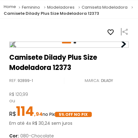
Feminino
Modeladores
Camiseta Modeladora
Camisete Dilady Plus Size Modeladora 12373
Camisete Dilady Plus Size
Modeladora 12373
REF
:
92899-1
DILADY
R$
120
,
99
ou
114
,
94
5
% OFF NO PIX
Em até
4
x
R$
30
,
24
sem juros
Cor:
080-Chocolate