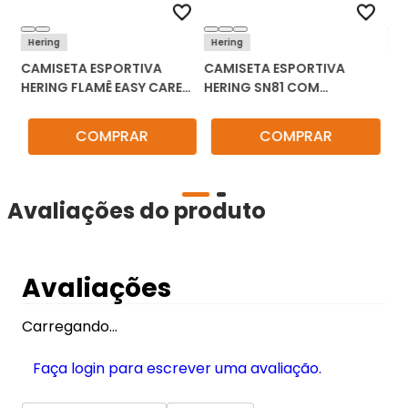
Hering
Hering
Lu
CAMISETA ESPORTIVA
CAMISETA ESPORTIVA
CA
0-
HERING FLAMÊ EASY CARE
HERING SN81 COM
BA
SNCW
PROTEÇÃO UV 50+
00
COMPRAR
COMPRAR
Avaliações do produto
Avaliações
Carregando…
Faça login para escrever uma avaliação.