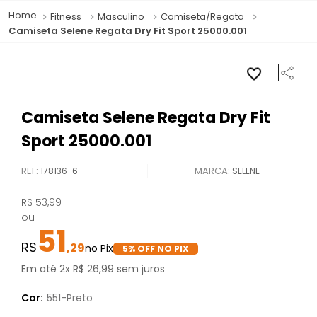
Fitness
Masculino
Camiseta/Regata
Camiseta Selene Regata Dry Fit Sport 25000.001
Camiseta Selene Regata Dry Fit
Sport 25000.001
REF
:
178136-6
SELENE
R$
53
,
99
ou
51
,
29
5
% OFF NO PIX
Em até
2
x
R$
26
,
99
sem juros
Cor:
551-Preto