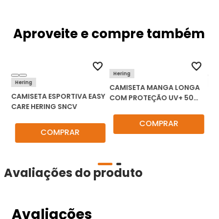
Aproveite e compre também
Hering
Hering
He
CAMISETA MANGA LONGA
CAMISETA ESPORTIVA EASY
CA
COM PROTEÇÃO UV+ 50
CARE HERING SNCV
MA
HERING SNBM
HE
COMPRAR
COMPRAR
Avaliações do produto
Avaliações