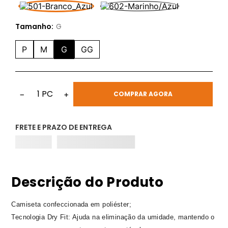
Tamanho:
G
P
M
G
GG
1
PC
−
+
COMPRAR AGORA
FRETE E PRAZO DE ENTREGA
Descrição do Produto
Camiseta confeccionada em poliéster;
Tecnologia Dry Fit: Ajuda na eliminação da umidade, mantendo o