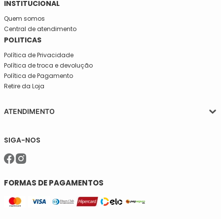
INSTITUCIONAL
Quem somos
Central de atendimento
POLITICAS
Política de Privacidade
Política de troca e devolução
Política de Pagamento
Retire da Loja
ATENDIMENTO
Segunda a quinta-feira, das 08:30 às 17:30
SIGA-NOS
Sexta, das 08:30 às 16h30.
Telefone: (11)5627-7800
WhatsApp: (11)94238-1925
sac@meiassaojose.com.br
FORMAS DE PAGAMENTOS