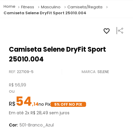
Fitness
Masculino
Camiseta/Regata
Camiseta Selene DryFit Sport 25010.004
Camiseta Selene DryFit Sport
25010.004
REF
:
227109-5
SELENE
R$
56
,
99
ou
54
,
14
5
% OFF NO PIX
Em até
2
x
R$
28
,
49
sem juros
Cor:
501-Branco_Azul