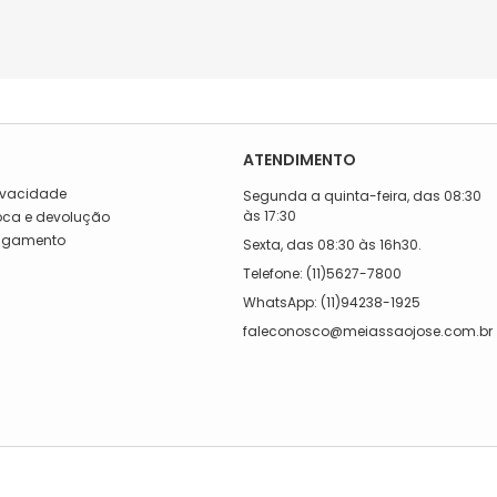
ATENDIMENTO
rivacidade
Segunda a quinta-feira, das 08:30
às 17:30
roca e devolução
Pagamento
Sexta, das 08:30 às 16h30.
a
Telefone: (11)5627-7800
WhatsApp: (11)94238-1925
faleconosco@meiassaojose.com.br