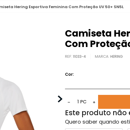
iseta Hering Esportiva Feminina Com Proteção UV 50+ SN5L
Camiseta Her
Com Proteção
REF
:
11033-4
HERING
Cor:
1
PC
−
+
Este produto não
Quero saber quando esti