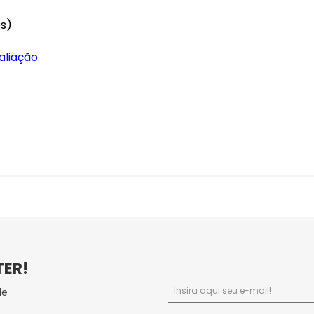
es)
aliação.
TER!
de