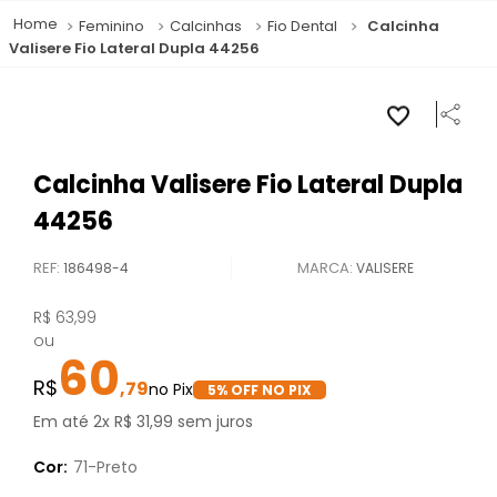
Feminino
Calcinhas
Fio Dental
Calcinha
Valisere Fio Lateral Dupla 44256
Calcinha Valisere Fio Lateral Dupla
44256
REF
:
186498-4
VALISERE
R$
63
,
99
ou
60
,
79
5
% OFF NO PIX
Em até
2
x
R$
31
,
99
sem juros
Cor:
71-Preto