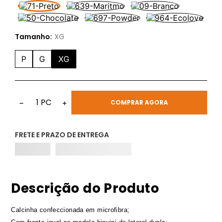
Tamanho:
XG
P
G
XG
1
PC
−
+
COMPRAR AGORA
FRETE E PRAZO DE ENTREGA
Descrição do Produto
Calcinha confeccionada em microfibra;