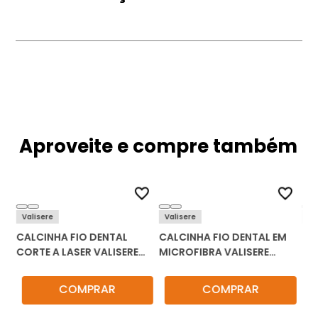
Aproveite e compre também
Valisere
Valisere
Br
CALCINHA FIO DENTAL
CALCINHA FIO DENTAL EM
CA
A
CORTE A LASER VALISERE
MICROFIBRA VALISERE
DE
44213.5
70206
126
COMPRAR
COMPRAR