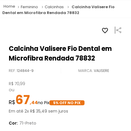
Feminino
Calcinhas
Calcinha Valisere Fio
Dental em Microfibra Rendada 78832
Calcinha Valisere Fio Dental em
Microfibra Rendada 78832
REF
:
124844-9
VALISERE
R$
70
,
99
ou
67
,
44
5
% OFF NO PIX
Em até
2
x
R$
35
,
49
sem juros
Cor:
71-Preto