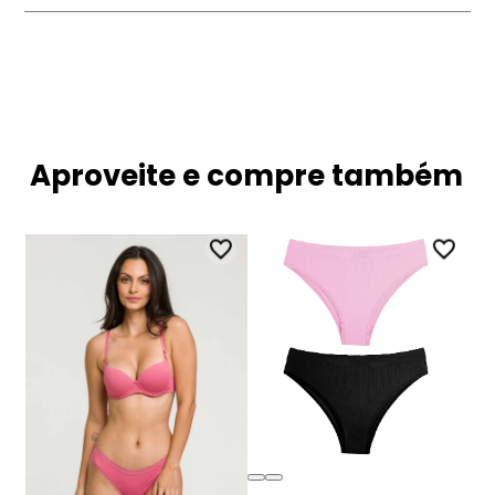
Aproveite e compre também
Lo
CA
82
MO
DelRio