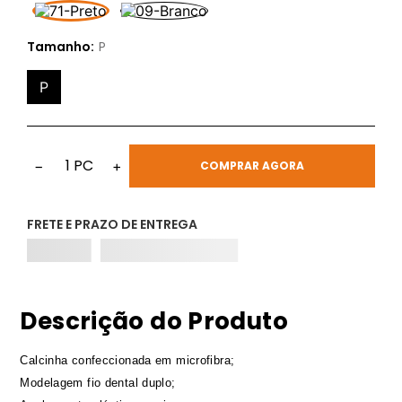
Tamanho:
P
P
1
PC
−
+
COMPRAR AGORA
FRETE E PRAZO DE ENTREGA
Descrição do Produto
Calcinha confeccionada em microfibra;
Modelagem fio dental duplo;