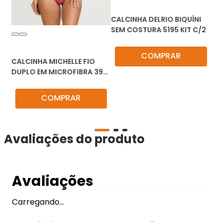
GÃO
CALCINHA DELRIO BIQUÍNI
SEM COSTURA 5195 KIT C/2
Michelle
COMPRAR
CALCINHA MICHELLE FIO
DUPLO EM MICROFIBRA 3971
KIT C/3
COMPRAR
Avaliações do produto
Avaliações
Carregando…
Faça login para escrever uma avaliação.