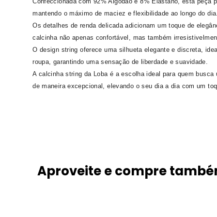
Confeccionada com 92% Algodão e 8% Elastano, esta peça pro
mantendo o máximo de maciez e flexibilidade ao longo do dia
Os detalhes de renda delicada adicionam um toque de elegânc
calcinha não apenas confortável, mas também irresistivelme
O design string oferece uma silhueta elegante e discreta, ide
roupa, garantindo uma sensação de liberdade e suavidade.
A calcinha string da Loba é a escolha ideal para quem busca 
de maneira excepcional, elevando o seu dia a dia com um toq
Aproveite e compre tamb