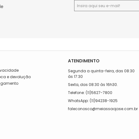
de
ATENDIMENTO
rivacidade
Segunda a quinta-feira, das 08:30
às 17:30
roca e devolução
Pagamento
Sexta, das 08:30 às 16h30.
a
Telefone: (11)5627-7800
WhatsApp: (11)94238-1925
faleconosco@meiassaojose.com.br