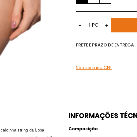
1
PC
−
+
FRETE E PRAZO DE ENTREGA
Não sei meu CEP
INFORMAÇÕES TÉCN
Composição
calcinha string da Loba.