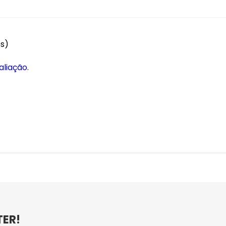
es)
aliação.
TER!