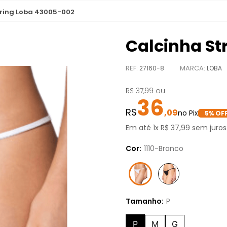
tring Loba 43005-002
Calcinha St
REF
:
27160-8
LOBA
R$
37
,
99
ou
36
,
09
5
% OFF
Em até
1
x
R$
37
,
99
sem juros
Cor:
1110-Branco
Tamanho:
P
P
M
G