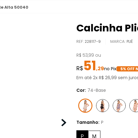
te Alta 50040
Calcinha Pl
REF
:
228117-9
PLIÉ
R$
53
,
99
ou
51
,
29
5
% OFF 
Em até
2
x
R$
26
,
99
sem juro
Cor:
74-Base
Tamanho:
P
P
M