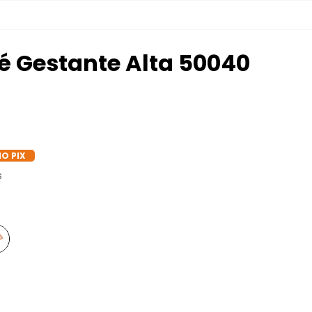
ié Gestante Alta 50040
NO PIX
s