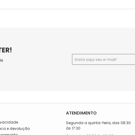
TER!
de
ATENDIMENTO
rivacidade
Segunda a quinta-feira, das 08:30
às 17:30
roca e devolução
Pagamento