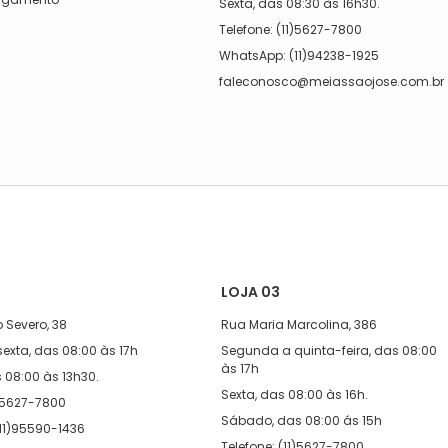
Sexta, das 08:30 às 16h30.
a
Telefone: (11)5627-7800
WhatsApp: (11)94238-1925
faleconosco@meiassaojose.com.br
LOJA 03
 Severo, 38
Rua Maria Marcolina, 386
exta, das 08:00 às 17h
Segunda a quinta-feira, das 08:00
às 17h
08:00 às 13h30.
Sexta, das 08:00 às 16h.
1)5627-7800
Sábado, das 08:00 ás 15h
11)95590-1436
Telefone: (11)5627-7800