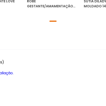
NTE LOVE
ROBE
SUTIÃ DILA
GESTANTE/AMAMENTAÇÃO
MOLDADO 14
VELLFER VF84
es)
aliação.