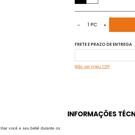
1
PC
−
+
FRETE E PRAZO DE ENTREGA
Não sei meu CEP
INFORMAÇÕES TÉCN
nhar você e seu bebê durante os