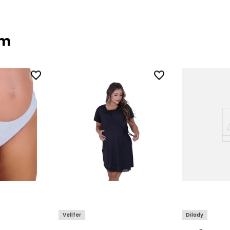
ém
Vellfer
Dilady