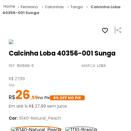
Feminino
Calcinhas
Tanga
Calcinha Loba
40356-001 Sunga
Calcinha Loba 40356-001 Sunga
REF
:
150566-5
LOBA
R$
27
,
99
ou
26
,
59
5
% OFF NO PIX
Em até
1
x
R$
27
,
99
sem juros
Cor:
6140-Natural_Peach