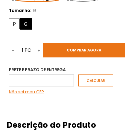
Tamanho:
G
P
G
1
PC
−
+
COMPRAR AGORA
FRETE E PRAZO DE ENTREGA
Não sei meu CEP
Descrição do Produto