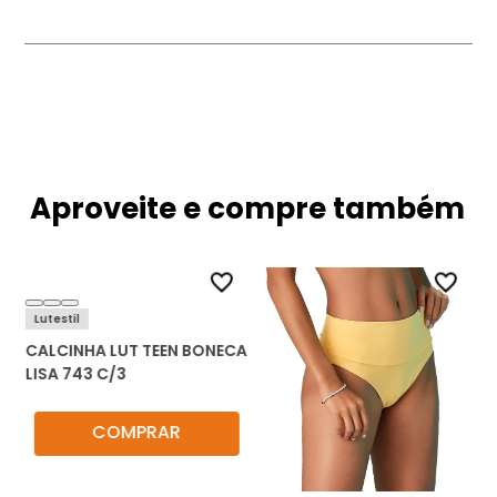
Aproveite e compre também
Lutestil
Di
CALCINHA LUT TEEN BONECA
CA
N
LISA 743 C/3
TA
50
COMPRAR