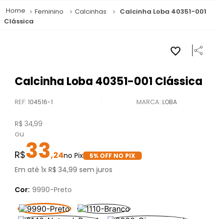
Feminino
Calcinhas
Calcinha Loba 40351-001
Clássica
Calcinha Loba 40351-001 Clássica
REF
:
104516-1
LOBA
R$
34
,
99
ou
33
,
24
5
% OFF NO PIX
Em até
1
x
R$
34
,
99
sem juros
Cor:
9990-Preto