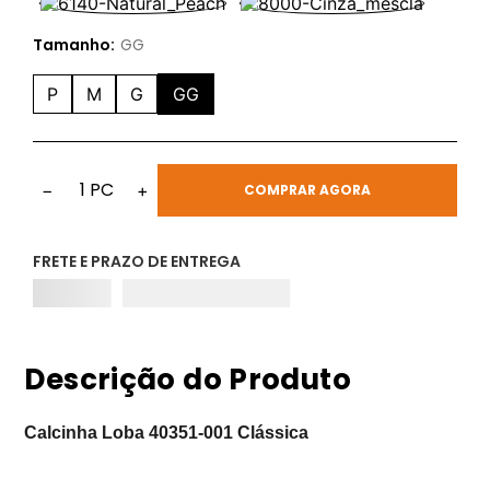
Tamanho:
GG
P
M
G
GG
1
PC
−
+
COMPRAR AGORA
FRETE E PRAZO DE ENTREGA
Descrição do Produto
Calcinha Loba 40351-001 Clássica