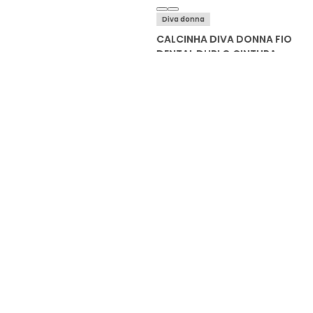
Diva donna
CALCINHA DIVA DONNA FIO
DENTAL DUPLO CINTURA
ALTA MICROFIBRA 5398 KIT
C/3
COMPRAR
Avaliações do produto
Avaliações
Carregando…
Faça login para escrever uma avaliação.
Mais recentes
Todos