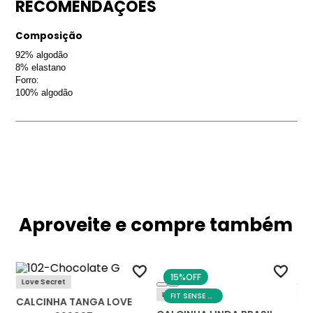
RECOMENDAÇÕES
Composição
92% algodão
8% elastano
Forro:
100% algodão
Aproveite e compre também
15%
OFF
Love Secret
Linda Brasil
Su
FIT SENSE DAY
CALCINHA TANGA LOVE