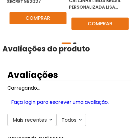
EM
CALCINHA LINDA BRASIL
CA
SECRET 992027
PERSONALIZADA LISA
LI
TANGÃO PLUS SIZE 2511 KIT
COMPRAR
C/3
COMPRAR
Avaliações do produto
Avaliações
Carregando…
Faça login para escrever uma avaliação.
Mais recentes
Todos