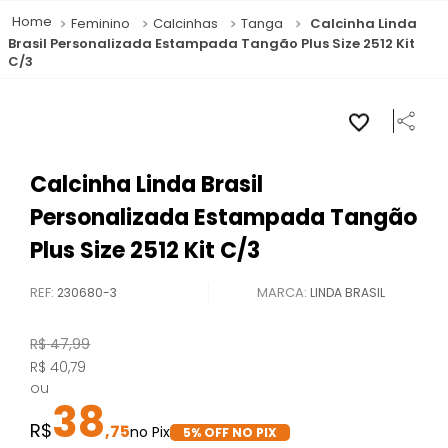
Feminino
Calcinhas
Tanga
Calcinha Linda
Brasil Personalizada Estampada Tangão Plus Size 2512 Kit
C/3
Calcinha Linda Brasil
Personalizada Estampada Tangão
Plus Size 2512 Kit C/3
REF
:
230680-3
LINDA BRASIL
R$
47
,
99
R$
40
,
79
ou
38
,
75
5
% OFF NO PIX