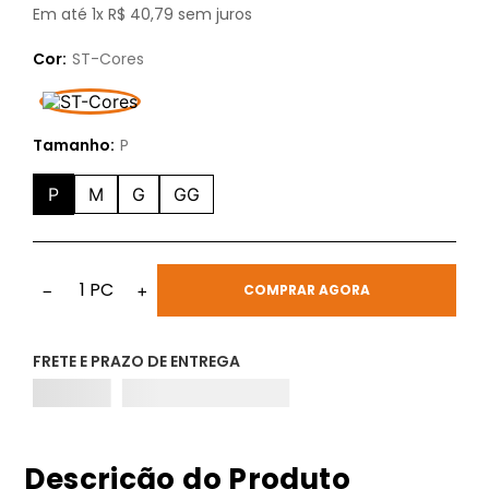
Em até
1
x
R$
40
,
79
sem juros
Cor:
ST-Cores
Tamanho:
P
P
M
G
GG
1
PC
−
+
COMPRAR AGORA
FRETE E PRAZO DE ENTREGA
Descrição do Produto