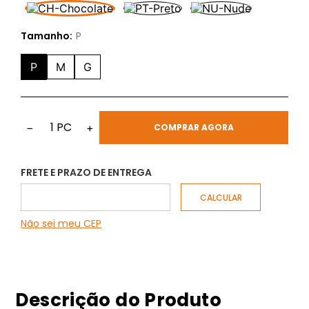
Tamanho:
P
P
M
G
1
PC
−
+
COMPRAR AGORA
FRETE E PRAZO DE ENTREGA
Não sei meu CEP
Descrição do Produto