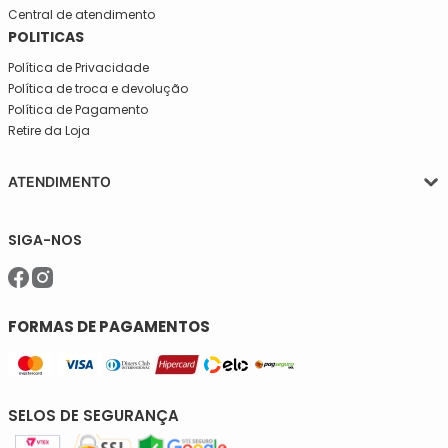
as novidades da Mega São José!
INSTITUCIONAL
Quem somos
Central de atendimento
POLITICAS
Política de Privacidade
Política de troca e devolução
Política de Pagamento
Retire da Loja
ATENDIMENTO
Segunda a quinta-feira, das 08:30 às 17:30
SIGA-NOS
Sexta, das 08:30 às 16h30.
Telefone: (11)5627-7800