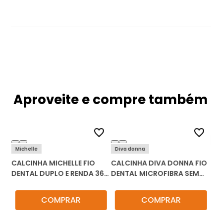
Aproveite e compre também
Di
Michelle
Diva donna
CA
CALCINHA MICHELLE FIO
CALCINHA DIVA DONNA FIO
CI
N
DENTAL DUPLO E RENDA 3617
DENTAL MICROFIBRA SEM
50
KIT C/3
COSTURA 5373 KIT C/3
COMPRAR
COMPRAR