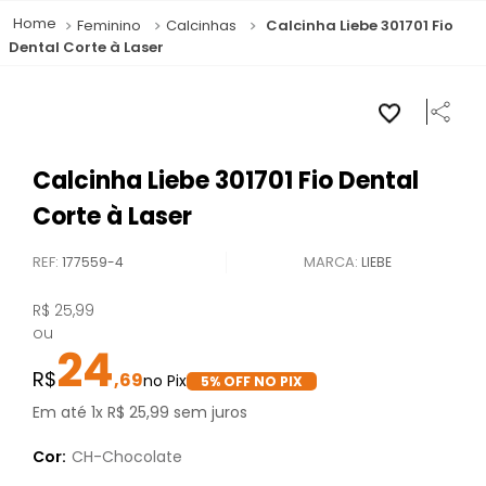
Feminino
Calcinhas
Calcinha Liebe 301701 Fio
Dental Corte à Laser
Calcinha Liebe 301701 Fio Dental
Corte à Laser
REF
:
177559-4
LIEBE
R$
25
,
99
ou
24
,
69
5
% OFF NO PIX
Em até
1
x
R$
25
,
99
sem juros
Cor:
CH-Chocolate