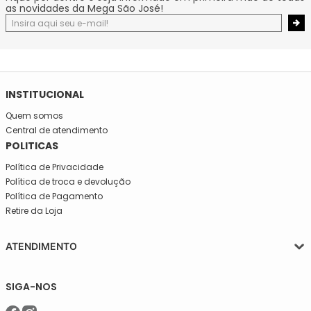
as novidades da Mega São José!
INSTITUCIONAL
Quem somos
Central de atendimento
POLITICAS
Política de Privacidade
Política de troca e devolução
Política de Pagamento
Retire da Loja
ATENDIMENTO
Segunda a quinta-feira, das 08:30 às 17:30
SIGA-NOS
Sexta, das 08:30 às 16h30.
Telefone: (11)5627-7800