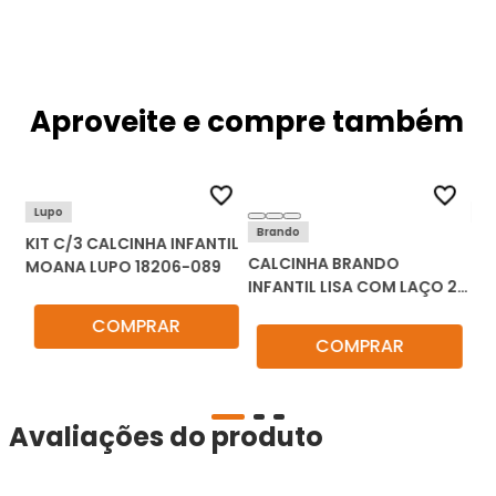
Aproveite e compre também
Lupo
Ec
Brando
KIT C/3 CALCINHA INFANTIL
CA
CALCINHA BRANDO
0
MOANA LUPO 18206-089
IN
INFANTIL LISA COM LAÇO 27
CA
KIT C/3
COMPRAR
COMPRAR
Avaliações do produto