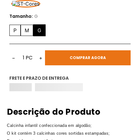
Tamanho:
G
P
M
G
1
PC
−
+
COMPRAR AGORA
FRETE E PRAZO DE ENTREGA
Descrição do Produto
Calcinha infantil confeccionada em algodão;
O kit contém 3 calcinhas cores sortidas estampadas;