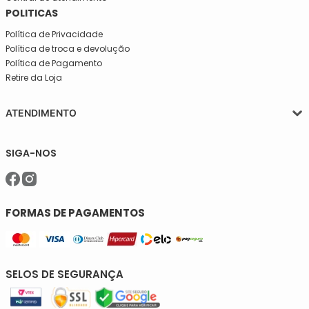
INSTITUCIONAL
Quem somos
Central de atendimento
POLITICAS
Política de Privacidade
Política de troca e devolução
Política de Pagamento
Retire da Loja
ATENDIMENTO
Segunda a quinta-feira, das 08:30 às 17:30
SIGA-NOS
Sexta, das 08:30 às 16h30.
Telefone: (11)5627-7800