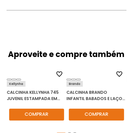
Aproveite e compre também
Ke
Kellynha
Brando
CA
CALCINHA KELLYNHA 745
CALCINHA BRANDO
323
IN
JUVENIL ESTAMPADA EM
INFANTIL BABADOS E LAÇO
AL
ALGODÃO KIT C/3
32
COMPRAR
COMPRAR