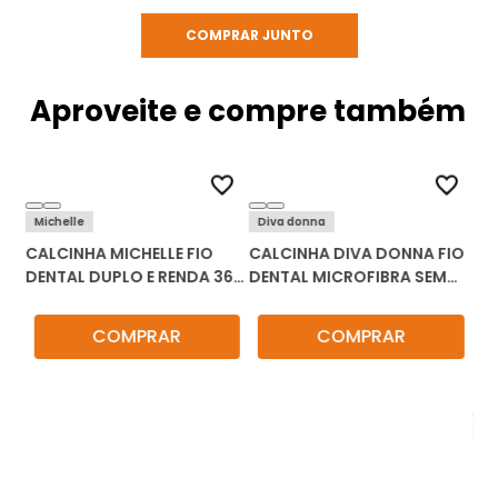
COMPRAR JUNTO
Aproveite e compre também
Michelle
Diva donna
CALCINHA MICHELLE FIO
CALCINHA DIVA DONNA FIO
DENTAL DUPLO E RENDA 3617
DENTAL MICROFIBRA SEM
KIT C/3
COSTURA 5373 KIT C/3
COMPRAR
COMPRAR
Di
CA
DE