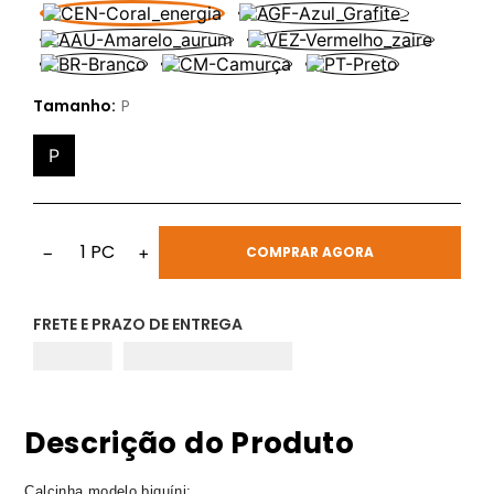
Tamanho:
P
P
1
PC
−
+
COMPRAR AGORA
FRETE E PRAZO DE ENTREGA
Descrição do Produto
Calcinha modelo biquíni;