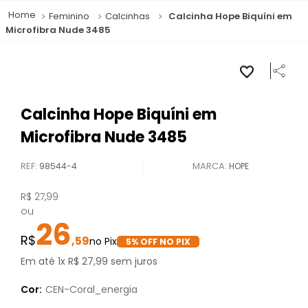
Feminino
Calcinhas
Calcinha Hope Biquíni em
Microfibra Nude 3485
Calcinha Hope Biquíni em
Microfibra Nude 3485
REF
:
98544-4
HOPE
R$
27
,
99
ou
26
,
59
5
% OFF NO PIX
Em até
1
x
R$
27
,
99
sem juros
Cor:
CEN-Coral_energia