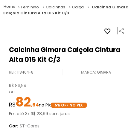
Feminino
Calcinhas
Calça
Calcinha Gimara
Calçola Cintura Alta 015 Kit C/3
Calcinha Gimara Calçola Cintura
Alta 015 Kit C/3
REF
:
118464-8
GIMARA
R$
86
,
99
ou
82
,
64
5
% OFF NO PIX
Em até
3
x
R$
28
,
99
sem juros
Cor:
ST-Cores