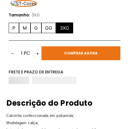
Tamanho:
3XG
P
M
G
GG
3XG
1
PC
−
+
COMPRAR AGORA
FRETE E PRAZO DE ENTREGA
Descrição do Produto
Calcinha confeccionada em poliamida;
Modelagem calça;