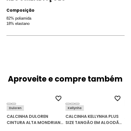
Composição
82% poliamida
18% elastano
Aproveite e compre também
Ke
Duloren
Kellynha
CA
EN
CALCINHA DULOREN
CALCINHA KELLYNHA PLUS
AL
CINTURA ALTA MONDRIAN
SIZE TANGÃO EM ALGODÃO
129500
765 KIT C/3