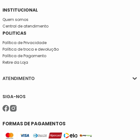
INSTITUCIONAL
Quem somos
Central de atendimento
POLITICAS
Política de Privacidade
Política de troca e devolução
Política de Pagamento
Retire da Loja
ATENDIMENTO
Segunda a quinta-feira, das 08:30 às 17:30
SIGA-NOS
Sexta, das 08:30 às 16h30.
Telefone: (11)5627-7800
WhatsApp: (11)94238-1925
sac@meiassaojose.com.br
FORMAS DE PAGAMENTOS