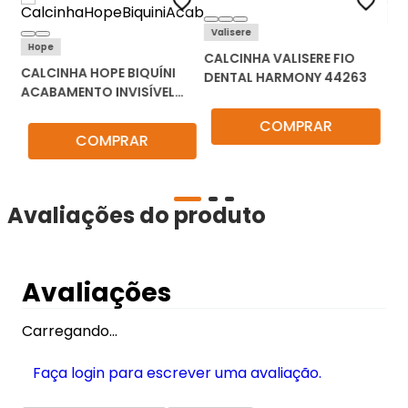
Di
Valisere
CA
Hope
GÃO
CALCINHA VALISERE FIO
54
CALCINHA HOPE BIQUÍNI
DENTAL HARMONY 44263
MI
ACABAMENTO INVISÍVEL
COM RENDA 13584
COMPRAR
COMPRAR
Avaliações do produto
Avaliações
Carregando…
Faça login para escrever uma avaliação.