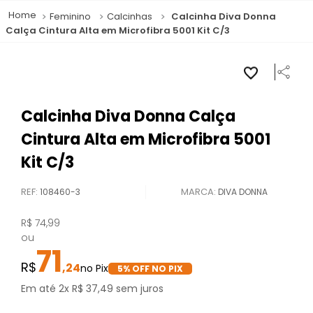
Feminino
Calcinhas
Calcinha Diva Donna
Calça Cintura Alta em Microfibra 5001 Kit C/3
Calcinha Diva Donna Calça
Cintura Alta em Microfibra 5001
Kit C/3
REF
:
108460-3
DIVA DONNA
R$
74
,
99
ou
71
,
24
5
% OFF NO PIX
Em até
2
x
R$
37
,
49
sem juros