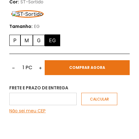
Cor:
ST-Sortido
Tamanho:
EG
P
M
G
EG
1
PC
−
+
COMPRAR AGORA
FRETE E PRAZO DE ENTREGA
Não sei meu CEP