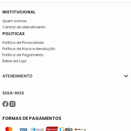
INSTITUCIONAL
Quem somos
Central de atendimento
POLITICAS
Política de Privacidade
Política de troca e devolução
Política de Pagamento
Retire da Loja
ATENDIMENTO
Segunda a quinta-feira, das 08:30 às 17:30
SIGA-NOS
Sexta, das 08:30 às 16h30.
Telefone: (11)5627-7800
WhatsApp: (11)94238-1925
sac@meiassaojose.com.br
FORMAS DE PAGAMENTOS