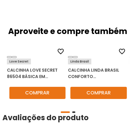
Aproveite e compre também
Love Secret
Linda Brasil
Br
CALCINHA LOVE SECRET
CALCINHA LINDA BRASIL
CA
RA
86504 BÁSICA EM
CONFORTO
LAT
ALGODÃO
PERSONALIZADA LISA 2407
KIT C/3
COMPRAR
COMPRAR
Avaliações do produto