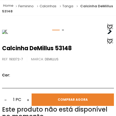
Feminino
Calcinhas
Tanga
Calcinha DeMillus
53148
Calcinha DeMillus 53148
REF
:
193372-7
DEMILLUS
Cor:
1
PC
−
+
COMPRAR AGORA
Este produto não está disponível