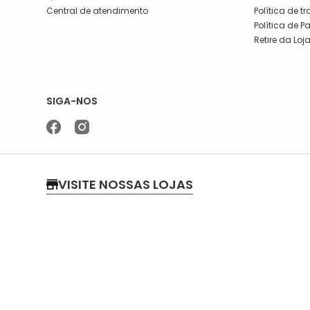
Central de atendimento
Política de t
Política de 
Retire da Loj
SIGA-NOS
VISITE NOSSAS LOJAS
LOJA 01
LOJA 02
Rua Oriente, 232
Rua Augusto
Segunda a quinta-feira, das 07:30
Segunda a s
às 17h
Sábado das 
Sexta, das 07:30 às 16h
Telefone: (1