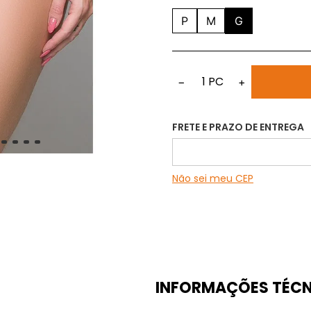
P
M
G
1
PC
−
+
FRETE E PRAZO DE ENTREGA
Não sei meu CEP
INFORMAÇÕES TÉCN