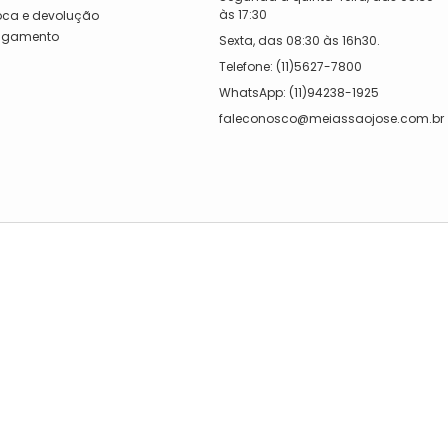
às 17:30
roca e devolução
Pagamento
Sexta, das 08:30 às 16h30.
a
Telefone: (11)5627-7800
WhatsApp: (11)94238-1925
faleconosco@meiassaojose.com.br
LOJA 03
 Severo, 38
Rua Maria Marcolina, 386
exta, das 08:00 às 17h
Segunda a quinta-feira, das 08:00
às 17h
08:00 às 13h30.
Sexta, das 08:00 às 16h.
1)5627-7800