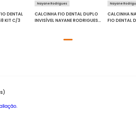
Nayane Rodrigues
Nayane Rodrig
FIO DENTAL
CALCINHA FIO DENTAL DUPLO
CALCINHA N
48 KIT C/3
INVISÍVEL NAYANE RODRIGUES
FIO DENTAL 
CA140055
RENDA CA 14
es)
aliação.