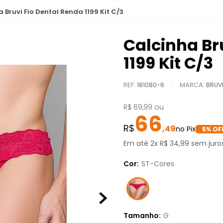
 Bruvi Fio Dental Renda 1199 Kit C/3
Calcinha Br
1199 Kit C/3
REF
:
181080-6
BRUV
R$
69
,
99
ou
66
,
49
5
% OF
Em até
2
x
R$
34
,
99
sem juro
Cor:
ST-Cores
Tamanho:
G