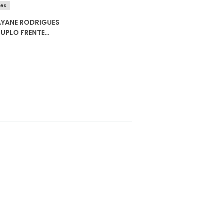
ues
AYANE RODRIGUES
DUPLO FRENTE
 0029