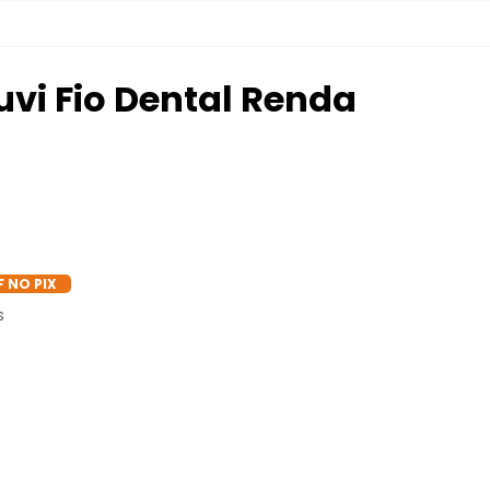
uvi Fio Dental Renda
I
F NO PIX
s