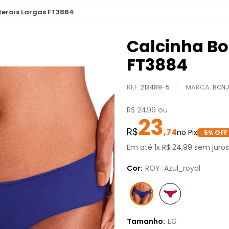
terais Largas FT3884
Calcinha Bo
FT3884
REF
:
213489-5
BON
R$
24
,
99
ou
23
,
74
5
% OFF
Em até
1
x
R$
24
,
99
sem juros
Cor:
ROY-Azul_royal
Tamanho:
EG