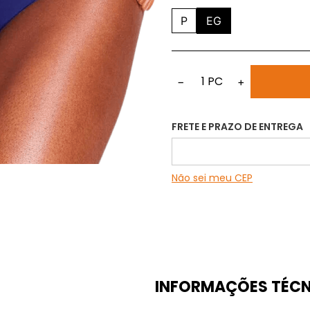
P
EG
1
PC
−
+
FRETE E PRAZO DE ENTREGA
Não sei meu CEP
INFORMAÇÕES TÉCN