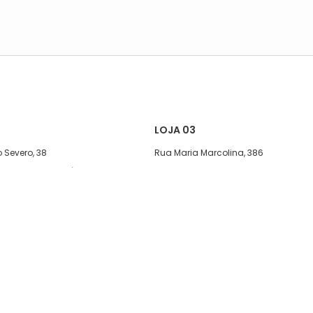
LOJA 03
 Severo, 38
Rua Maria Marcolina, 386
exta, das 08:00 às 17h
Segunda a quinta-feira, das 08:00
às 17h
08:00 às 13h30.
Sexta, das 08:00 às 16h.
1)5627-7800
Sábado, das 08:00 ás 15h
11)95590-1436
Telefone: (11)5627-7800
WhatsApp: (11)94239-2245