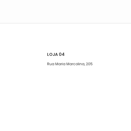
LOJA 04
Rua Maria Marcolina, 205
Segunda a quinta-feira, das 08:00
às 17h
Sexta, das 08:00 às 16h
Sábado das 8 ás 15hs
Telefone: (11)5627-7800
WhatsApp: (11)94452-0039