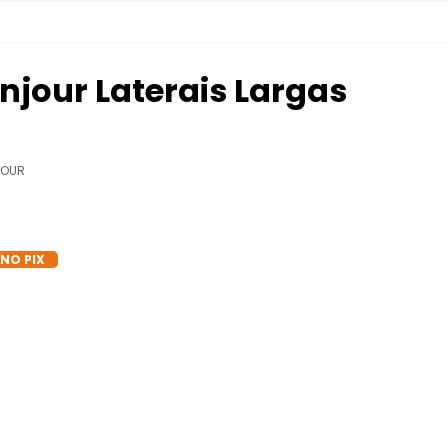
njour Laterais Largas
JOUR
 NO PIX