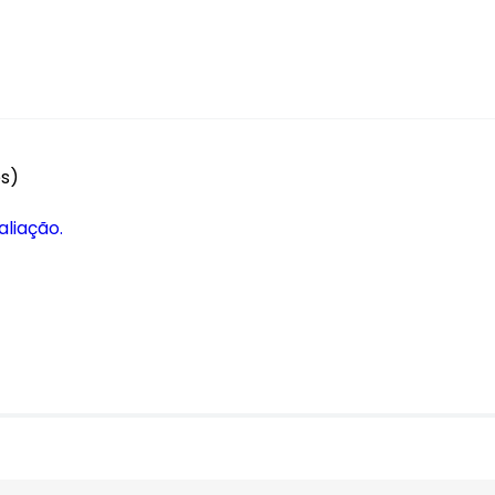
es)
aliação.