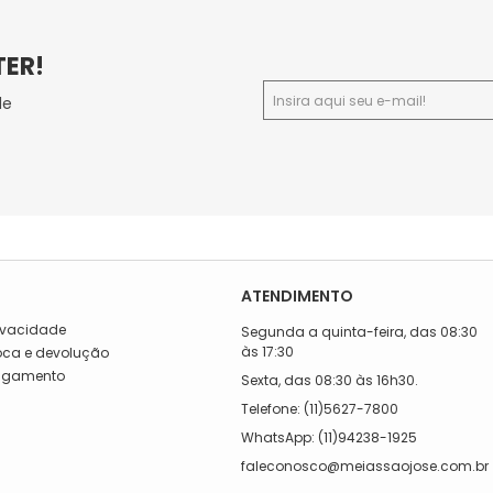
TER!
de
ATENDIMENTO
rivacidade
Segunda a quinta-feira, das 08:30
às 17:30
roca e devolução
Pagamento
Sexta, das 08:30 às 16h30.
a
Telefone: (11)5627-7800
WhatsApp: (11)94238-1925
faleconosco@meiassaojose.com.br