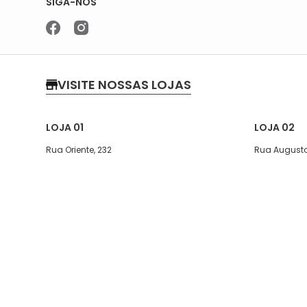
SIGA-NOS
VISITE NOSSAS LOJAS
LOJA 01
LOJA 02
Rua Oriente, 232
Rua Augusto
Segunda a quinta-feira, das 07:30
Segunda a s
às 17h
Sábado das 
Sexta, das 07:30 às 16h
Telefone: (1
Sábado 08:00 ás 13:30
WhatsApp: (
Telefone: (11)5627-7800
WhatsApp: (11)94238-1925
Copyright © 2023 Meias São José. Todos os direitos reservados.