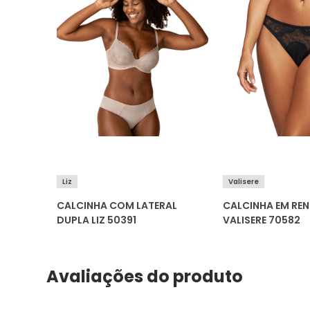
Liz
Valisere
NI EM
CALCINHA COM LATERAL
CALCINHA EM REN
DUPLA LIZ 50391
VALISERE 70582
Avaliações do produto