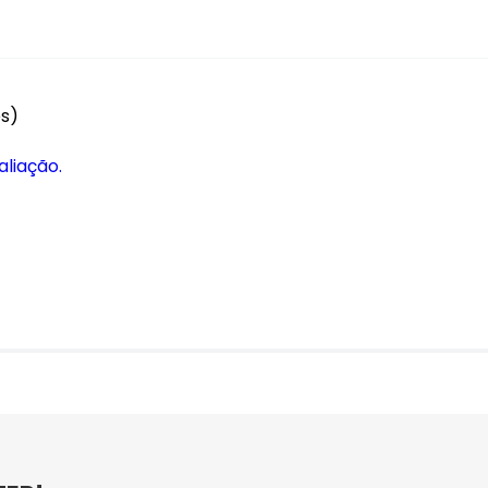
es)
aliação.