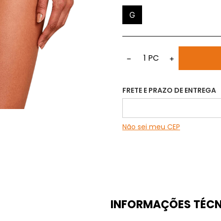
G
1
PC
−
+
FRETE E PRAZO DE ENTREGA
Não sei meu CEP
INFORMAÇÕES TÉCN