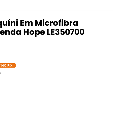
quíni Em Microfibra
Renda Hope LE350700
 NO PIX
s