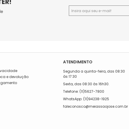
TER!
de
ATENDIMENTO
rivacidade
Segunda a quinta-feira, das 08:30
às 17:30
roca e devolução
Pagamento
Sexta, das 08:30 às 16h30.
a
Telefone: (11)5627-7800
WhatsApp: (11)94238-1925
faleconosco@meiassaojose.com.br