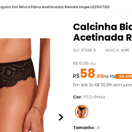
iquíni Em Microfibra Acetinada Renda Hope LE350700
Calcinha Bi
Acetinada 
REF
:
37339-5
HOPE
R$
61
,
99
ou
58
,
89
5
% OFF
Em até
2
x
R$
30
,
99
sem juro
Cor:
PTO-Preto
Tamanho:
G