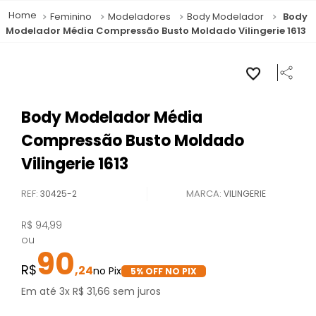
Feminino
Modeladores
Body Modelador
Body
Modelador Média Compressão Busto Moldado Vilingerie 1613
Body Modelador Média
Compressão Busto Moldado
Vilingerie 1613
REF
:
30425-2
VILINGERIE
R$
94
,
99
ou
90
,
24
5
% OFF NO PIX
Em até
3
x
R$
31
,
66
sem juros