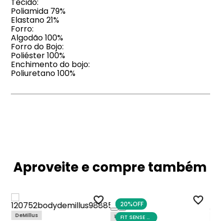
Tecido:
Poliamida 79%
Elastano 21%
Forro:
Algodão 100%
Forro do Bojo:
Poliéster 100%
Enchimento do bojo:
Poliuretano 100%
Aproveite e compre também
20%
OFF
DeMillus
Liz
Es
FIT SENSE DAY