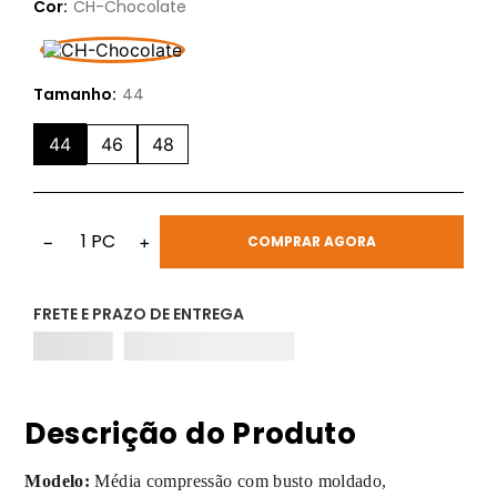
Cor:
CH-Chocolate
Tamanho:
44
44
46
48
1
PC
−
+
COMPRAR AGORA
FRETE E PRAZO DE ENTREGA
Descrição do Produto
Modelo:
Média compressão com busto moldado,