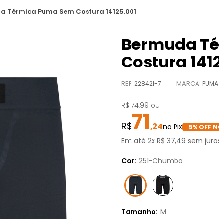
a Térmica Puma Sem Costura 14125.001
Bermuda T
Costura 141
REF
:
228421-7
PUMA
R$
74
,
99
ou
71
,
24
5
% OFF N
Em até
2
x
R$
37
,
49
sem juro
Cor:
251-Chumbo
Tamanho:
M