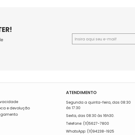
TER!
de
ATENDIMENTO
rivacidade
Segunda a quinta-feira, das 08:30
às 17:30
roca e devolução
Pagamento
Sexta, das 08:30 às 16h30.
a
Telefone: (11)5627-7800
WhatsApp: (11)94238-1925