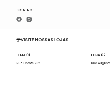
SIGA-NOS
VISITE NOSSAS LOJAS
LOJA 01
LOJA 02
Rua Oriente, 232
Rua Augusto
Segunda a quinta-feira, das 07:30
Segunda a s
às 17h
Sábado das 
Sexta, das 07:30 às 16h
Telefone: (1
Sábado 08:00 ás 13:30
WhatsApp: (
Telefone: (11)5627-7800
WhatsApp: (11)94238-1925