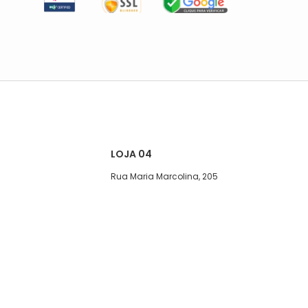
LOJA 04
Rua Maria Marcolina, 205
Segunda a quinta-feira, das 08:00
às 17h
Sexta, das 08:00 às 16h
Sábado das 8 ás 15hs
Telefone: (11)5627-7800
WhatsApp: (11)94452-0039