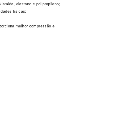
amida, elastano e polipropileno;
idades físicas;
oporciona melhor compressão e