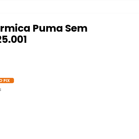
érmica Puma Sem
25.001
O PIX
s