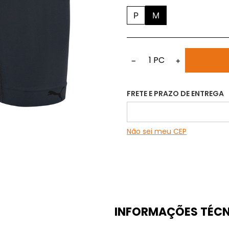
P
M
1
PC
−
+
FRETE E PRAZO DE ENTREGA
Não sei meu CEP
INFORMAÇÕES TÉCN