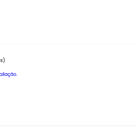
es)
aliação.