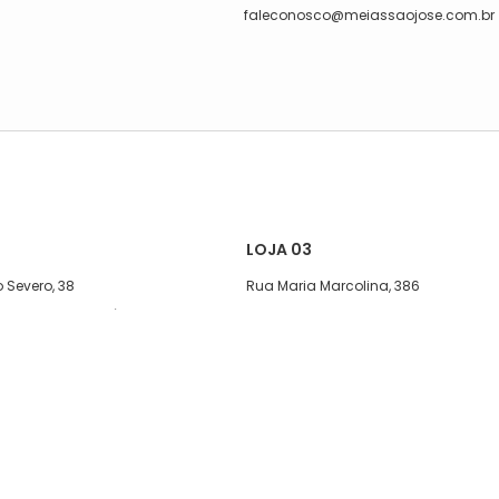
faleconosco@meiassaojose.com.br
LOJA 03
 Severo, 38
Rua Maria Marcolina, 386
exta, das 08:00 às 17h
Segunda a quinta-feira, das 08:00
às 17h
08:00 às 13h30.
Sexta, das 08:00 às 16h.
1)5627-7800
Sábado, das 08:00 ás 15h
11)95590-1436
Telefone: (11)5627-7800
WhatsApp: (11)94239-2245