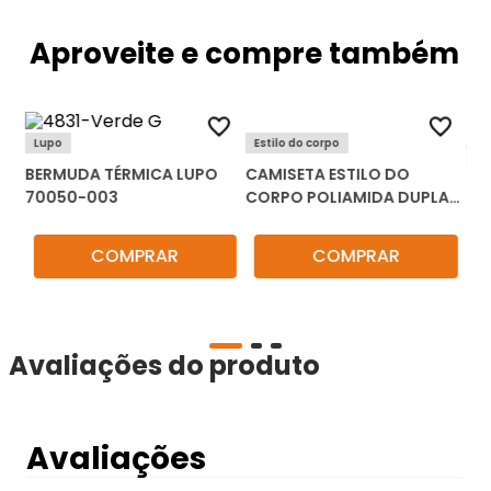
Aproveite e compre também
Lupo
Estilo do corpo
Ke
BERMUDA TÉRMICA LUPO
CAMISETA ESTILO DO
BE
70050-003
CORPO POLIAMIDA DUPLA
43
3246
CO
COMPRAR
COMPRAR
Avaliações do produto
Avaliações