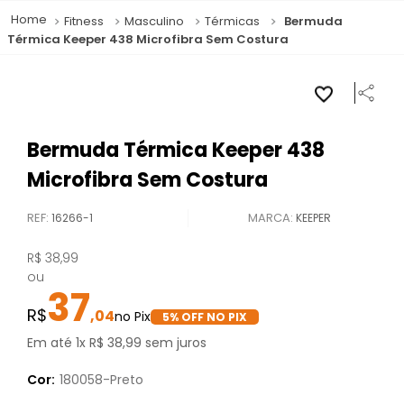
Fitness
Masculino
Térmicas
Bermuda
Térmica Keeper 438 Microfibra Sem Costura
Bermuda Térmica Keeper 438
Microfibra Sem Costura
REF
:
16266-1
KEEPER
R$
38
,
99
ou
37
,
04
5
% OFF NO PIX
Em até
1
x
R$
38
,
99
sem juros
Cor:
180058-Preto