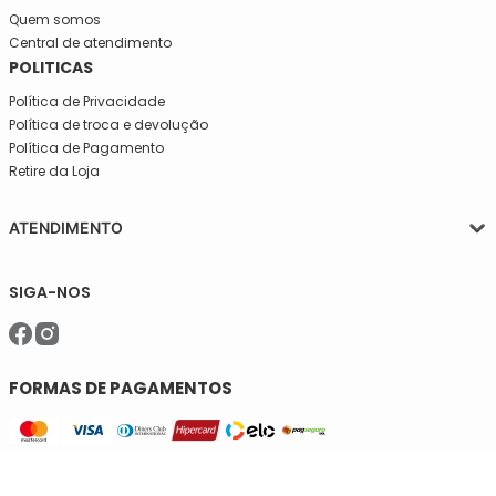
Quem somos
Central de atendimento
POLITICAS
Política de Privacidade
Política de troca e devolução
Política de Pagamento
Retire da Loja
ATENDIMENTO
Segunda a quinta-feira, das 08:30 às 17:30
SIGA-NOS
Sexta, das 08:30 às 16h30.
Telefone: (11)5627-7800
WhatsApp: (11)94238-1925
sac@meiassaojose.com.br
FORMAS DE PAGAMENTOS
SELOS DE SEGURANÇA