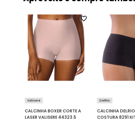
Valisere
DelRio
0-001
CALCINHA BOXER CORTE A
CALCINHA DELRIO
LASER VALISERE 44323.5
COSTURA 8291 KI