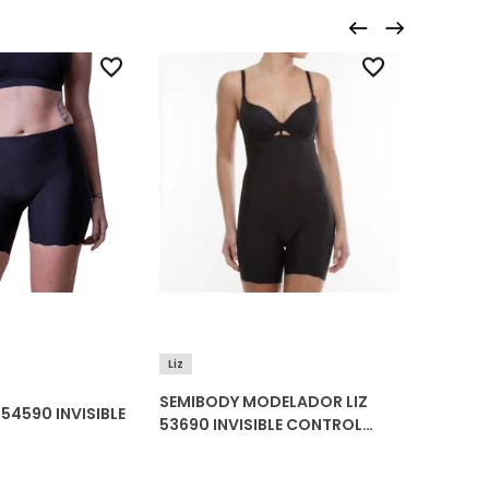
DeMillus
Liz
SEMIBODY MODELADOR LIZ
BERMUDA
54590 INVISIBLE
53690 INVISIBLE CONTROL
94498
ZERO MARCAS