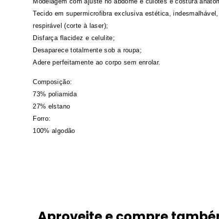
Modelagem com ajuste no abdome e culotes e costura anatô
Tecido em supermicrofibra exclusiva estética, indesmalhável,
respirável (corte à laser);
Disfarça flacidez e celulite;
Desaparece totalmente sob a roupa;
Adere perfeitamente ao corpo sem enrolar.
Composição:
73% poliamida
27% elstano
Forro:
100% algodão
Aproveite e compre tamb