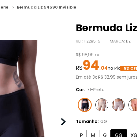
gerie
Bermuda Liz 54590 Invisible
Bermuda Liz
REF
:
112285-5
LIZ
R$
98
,
99
ou
94
,
04
5
% OF
Em até
3
x
R$
32
,
99
sem juro
Cor:
71-Preto
Tamanho:
GG
P
M
G
GG
X