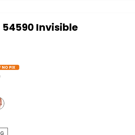
 54590 Invisible
F NO PIX
s
GG