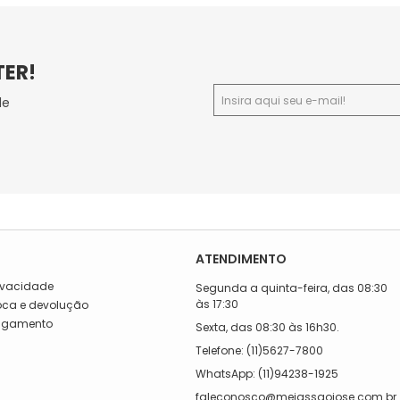
TER!
de
ATENDIMENTO
rivacidade
Segunda a quinta-feira, das 08:30
às 17:30
roca e devolução
Pagamento
Sexta, das 08:30 às 16h30.
a
Telefone: (11)5627-7800
WhatsApp: (11)94238-1925
faleconosco@meiassaojose.com.br