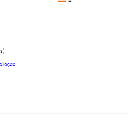
es)
aliação.