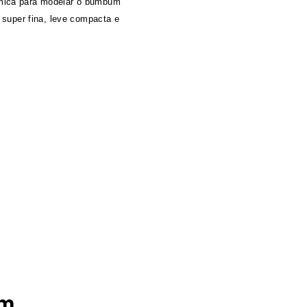
mica para modelar o bumbum
 super fina, leve compacta e
ém