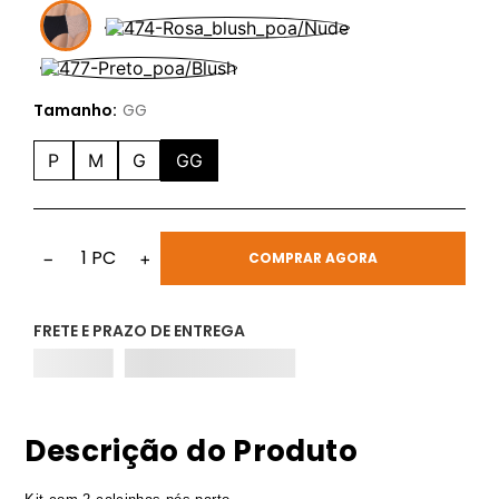
Tamanho:
GG
P
M
G
GG
1
PC
−
+
COMPRAR AGORA
FRETE E PRAZO DE ENTREGA
Descrição do Produto