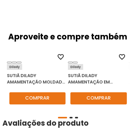
Aproveite e compre também
Dilady
Dilady
Bo
SUTIÃ DILADY
SUTIÃ DILADY
SU
AMAMENTAÇÃO MOLDADO
AMAMENTAÇÃO EM
AM
146112
ALGODÃO 130100
AL
COMPRAR
COMPRAR
Avaliações do produto