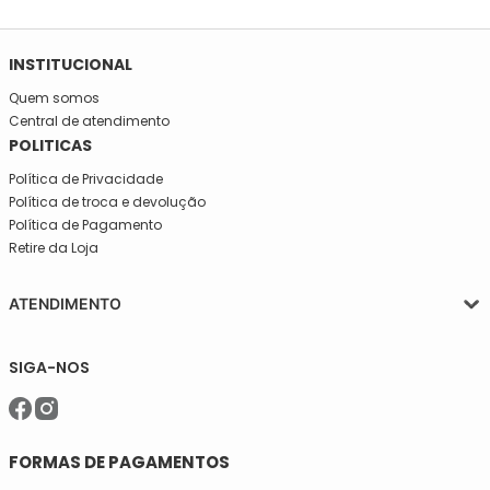
INSTITUCIONAL
Quem somos
Central de atendimento
POLITICAS
Política de Privacidade
Política de troca e devolução
Política de Pagamento
Retire da Loja
ATENDIMENTO
Segunda a quinta-feira, das 08:30 às 17:30
SIGA-NOS
Sexta, das 08:30 às 16h30.
Telefone: (11)5627-7800
WhatsApp: (11)94238-1925
sac@meiassaojose.com.br
FORMAS DE PAGAMENTOS