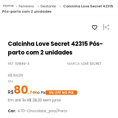
Feminino
Gestante
Calcinha Love Secret 42315
Pós-parto com 2 unidades
Calcinha Love Secret 42315 Pós-
parto com 2 unidades
REF
:
101849-3
LOVE SECRET
R$
84
,
99
ou
80
,
74
5
% OFF NO PIX
Em até
3
x
R$
28
,
33
sem juros
Cor:
470-Chocolate_poa/Preto